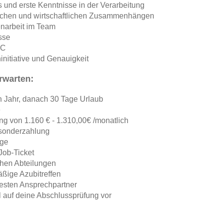
 und erste Kenntnisse in der Verarbeitung
schen und wirtschaftlichen Zusammenhängen
narbeit im Team
sse
PC
nitiative und Genauigkeit
rwarten:
n Jahr, danach 30 Tage Urlaub
e
ung von 1.160 € - 1.310,00€ /monatlich
sonderzahlung
rge
Job-Ticket
chen Abteilungen
äßige Azubitreffen
festen Ansprechpartner
l auf deine Abschlussprüfung vor