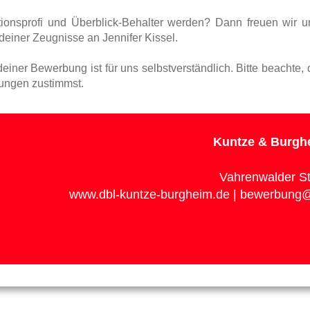
ionsprofi und Überblick-Behalter werden? Dann freuen wir u
einer Zeugnisse an Jennifer Kissel.
einer Bewerbung ist für uns selbstverständlich. Bitte beachte
ungen zustimmst.
Kuntze & Burgh
Vahrenwalder St
www.dbl-kuntze-burgheim.de | bewerbung@